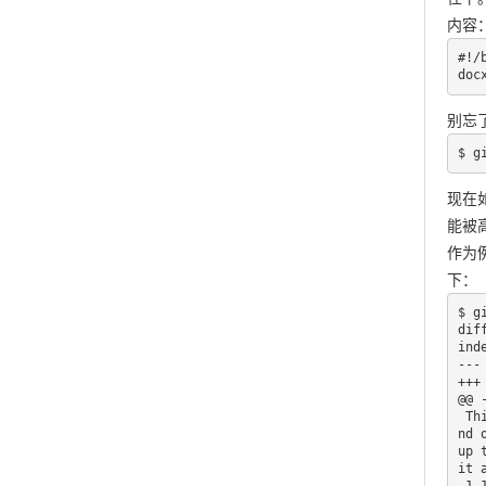
内容
#!/b
doc
别忘了
$ g
现在如
能被
作为例
下：
$ gi
dif
ind
---
+++
@@ 
 This chapter will be about getting started with Git. We will begin at the beginning by explaining some backgrou
nd 
up 
it 