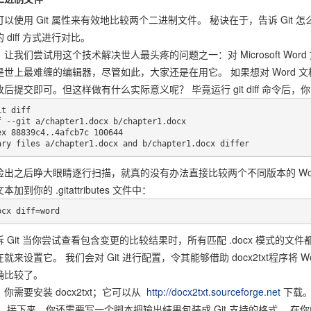
可以使用 Git 属性来有效地比较两个二进制文件。 秘诀在于，告诉 Gi
 diff 方式进行对比。
让我们尝试用这个技术解决世人最头疼的问题之一：对 Microsoft Word 文
是世上最难缠的编辑器，尽管如此，大家还是在用它。 如果想对 Word 文
后提交即可。但这样做有什么实际意义呢？ 毕竟运行 git diff 命令后
t diff

f --git a/chapter1.docx b/chapter1.docx

ex 88839c4..4afcb7c 100644

ary files a/chapter1.docx and b/chapter1.docx differ
检出之后睁大眼睛逐行扫描，就真的没有办法直接比较两个不同版本的 Word
加到你的 .gitattributes 文件中：
ocx diff=word
 Git 当你尝试查看包含变更的比较结果时，所有匹配 .docx 模式的文件都应
就来设置它。 我们会对 Git 进行配置，令其能够借助 docx2txt程序
确比较了。
你需要安装 docx2txt；它可以从
http://docx2txt.sourceforge.net
下载。
 接下来，你还需要写一个脚本把输出结果包装成 Git 支持的格式。 在你的