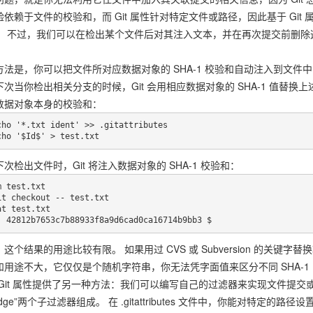
验依赖于文件的校验和，而 Git 属性针对特定文件或路径，因此基于 Gi
。 不过，我们可以在检出某个文件后对其注入文本，并在再次提交前删除这
方法是，你可以把文件所对应数据对象的 SHA-1 校验和自动注入到文件中的
次当你检出相关分支的时候，Git 会用相应数据对象的 SHA-1 值替换上
数据对象本身的校验和：
cho '*.txt ident' >> .gitattributes

cho '$Id$' > test.txt
次检出文件时，Git 将注入数据对象的 SHA-1 校验和：
 test.txt

it checkout -- test.txt

at test.txt

: 42812b7653c7b88933f8a9d6cad0ca16714b9bb3 $
这个结果的用途比较有限。 如果用过 CVS 或 Subversion 的关键
和用途不大，它仅仅是个随机字符串，你无法凭字面值来区分不同 SHA-1
 Git 属性提供了另一种方法：我们可以编写自己的过滤器来实现文件提交或检
udge”两个子过滤器组成。 在 .gitattributes 文件中，你能对特