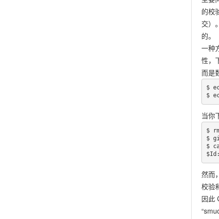
的校
交）
的。
一种
性，下
而是
$ e
$ e
当你下
$ rm
$ g
$ c
$Id
然而，
校验
因此
“sm