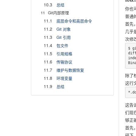
10.3
总结
你也
11
Git内部原理
普通的
11.1
底层命令和高层命令
首先，
11.2
Git 对象
几乎
11.3
Git 引用
次修改
11.4
包文件
$ gi
11.5
引用规格
dif
ind
11.6
传输协议
Bin
11.7
维护与数据恢复
除了
11.8
环境变量
这行文本
11.9
总结
*.d
这告诉
们现在
够正
首先，
径下。