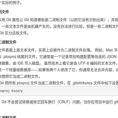
个实际的例子。
制文件
以用 Git 属性让 Git 知道哪些是二进制文件（以防它没有识别出来），
，一些文本文件是由机器产生的，没有办法进行比较，但是一些二进制文件
Git 区分这些文件。
二进制文件
文件表面上是文本文件，实质上应被作为二进制文件处理。 例如，Mac 平台上
 .pbxproj 结尾的文件，它通常是一个记录项目构建配置等信息的 JSON（纯文
数据集，由 IDE 写入磁盘。 虽然技术上看它是由 UTF-8 编码的文
是一个轻量级数据库——如果有两个人修改了它，你通常无法合并内容，dif
你想把它当成二进制文件。
Git 把所有 pbxproj 文件当成二进制文件，在 .gitattributes 文件中如下设
bxproj binary
Git 不会尝试转换或修正回车换行（CRLF）问题，当你在项目中运行 git sho
。
二进制文件