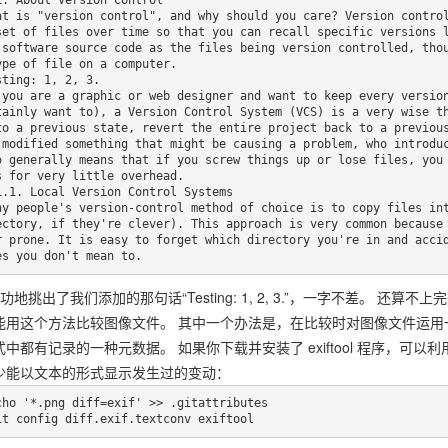
set of files over time so that you can recall specific versions l
 software source code as the files being version controlled, tho
ype of file on a computer.

sting: 1, 2, 3.

tainly want to), a Version Control System (VCS) is a very wise t
to a previous state, revert the entire project back to a previou
 modified something that might be causing a problem, who introduc
o generally means that if you screw things up or lose files, you 
s for very little overhead.

ectory, if they're clever). This approach is very common because
r prone. It is easy to forget which directory you're in and accid
es you don't mean to.
 成功地挑出了我们添加的那句话“Testing: 1, 2, 3.”，一字不差。
能用这个方法比较图像文件。 其中一个办法是，在比较时对图像文件运用一
式中都有记录的一种元数据。 如果你下载并安装了 exiftool 程序，
少能以文本的形式显示发生过的变动：
cho '*.png diff=exif' >> .gitattributes

it config diff.exif.textconv exiftool