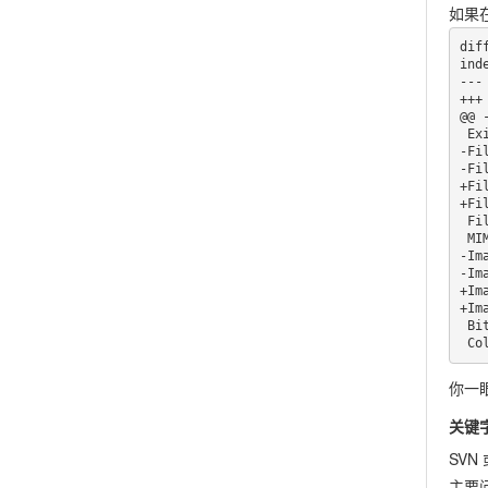
如果在
dif
ind
---
+++
@@ 
 ExifTool Version Number         : 7.74

-Fi
-Fi
+Fi
+Fi
 File Type                       : PNG

 MIME Type                       : image/png

-Im
-Im
+Im
+Im
 Bit Depth                       : 8

 C
你一
关键
SVN
主要