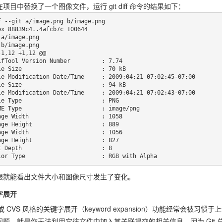
项目中替换了一个图像文件，运行 git diff 命令的结果如下：
f --git a/image.png b/image.png

ex 88839c4..4afcb7c 100644

 a/image.png

 b/image.png

-1,12 +1,12 @@

le Size                       : 70 kB

le Modification Date/Time     : 2009:04:21 07:02:45-07:00

le Size                       : 94 kB

le Modification Date/Time     : 2009:04:21 07:02:43-07:00

age Width                     : 1058

age Height                    : 889

age Width                     : 1056

age Height                    : 827

olor Type                      : RGB with Alpha
眼就能看出文件大小和图像尺寸发生了变化。
字展开
 或 CVS 风格的关键字展开（keyword expansion）功能经常会被习
问题，就是你无法利用它往文件中加入其关联提交的相关信息，因为 Git 