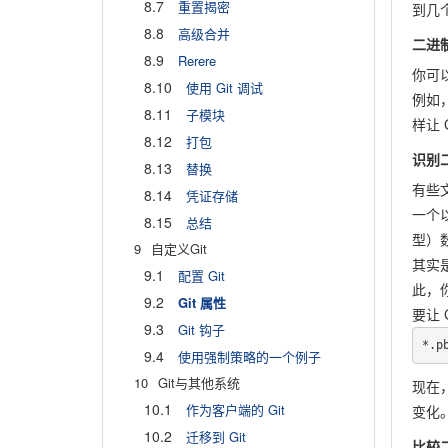
8.7
重置揭密
到几
8.8
高级合并
二进
8.9
Rerere
你可
8.10
使用 Git 调试
例如
8.11
子模块
样让 
8.12
打包
识别
8.13
替换
有些
8.14
凭证存储
一个以
8.15
总结
型）
9
自定义Git
其实
9.1
配置 Git
此，
9.2
Git 属性
要让 
9.3
Git 钩子
*.p
9.4
使用强制策略的一个例子
10
Git与其他系统
现在，
10.1
作为客户端的 Git
变化
10.2
迁移到 Git
比较