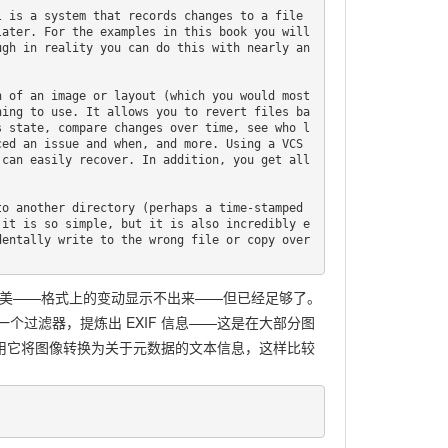
ater. For the examples in this book you will 
ugh in reality you can do this with nearly an
hing to use. It allows you to revert files ba
s state, compare changes over time, see who l
ed an issue and when, and more. Using a VCS 
can easily recover. In addition, you get all 
 it is so simple, but it is also incredibly e
entally write to the wrong file or copy over 
 还算不上完美——格式上的变动显示不出来——但已经足够了。
个过滤器，提炼出 EXIF 信息——这是在大部分图
可以利用它将图像转换为关于元数据的文本信息，这样比较