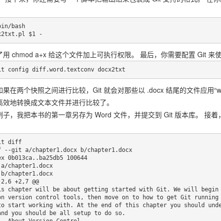
：
in/bash

x2txt.pl $1 -
用 chmod a+x 给这个文件加上可执行权限。 最后，你需要配置 Git 
it config diff.word.textconv docx2txt
果在两个快照之间进行比较，Git 就会对那些以 .docx 结尾的文件应用“word
高效地转换成文本文件并进行比较了。
子，我把本书的第一章另存为 Word 文件，并提交到 Git 版本库。 接着，
t diff

f --git a/chapter1.docx b/chapter1.docx

ex 0b013ca..ba25db5 100644

 a/chapter1.docx

 b/chapter1.docx

-2,6 +2,7 @@

on version control tools, then move on to how to get Git running
to start working with. At the end of this chapter you should unde
and you should be all setup to do so.
