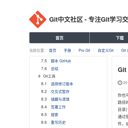
6.3
维护项目
6.4
总结
Git中文社区 - 专注Git学习
7
GitHub
7.1
账户的创建和配置
7.2
对项目做出贡献
首页
下载
7.3
维护项目
当前位置：
首页
手册
Pro Git
自定义Git
Git
7.4
管理组织
7.5
脚本 GitHub
Gi
7.6
总结
8
Git工具
201
8.1
选择修订版本
8.2
交互式暂存
你也
8.3
储藏与清理
路径的
8.4
签署工作
目录）
8.5
搜索
通过
8.6
重写历史
件，