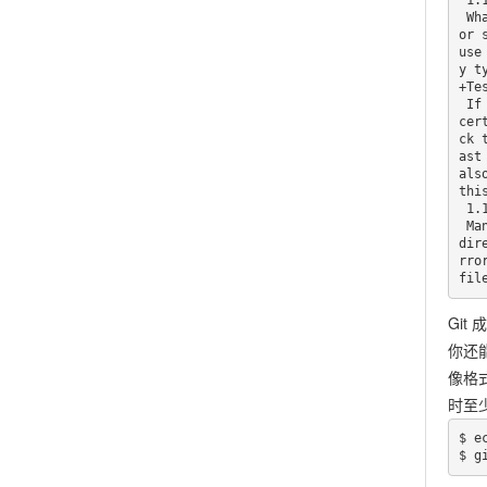
 1.1. About Version Control

 What is "version control", and why should you care? Version control is a system that records changes to a file 
or 
use
y t
+Te
 If you are a graphic or web designer and want to keep every version of an image or layout (which you would most 
cer
ck 
ast
als
thi
 1.1.1. Local Version Control Systems

 Many people's version-control method of choice is to copy files into another directory (perhaps a time-stamped 
dir
rro
fil
Git
你还
像格
时至
$ e
$ g